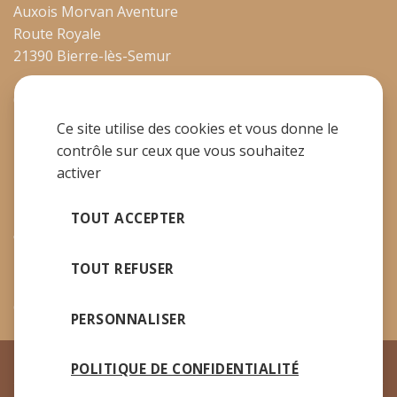
Auxois Morvan Aventure
Route Royale
21390 Bierre-lès-Semur
06 74 18 93 09
Ce site utilise des cookies et vous donne le
contrôle sur ceux que vous souhaitez
activer
MENTIONS LÉGALES
TOUT ACCEPTER
EURL Auxois Morvan Aventure
TOUT REFUSER
N° SIREN 808 435 150
Capital Social 5000€
PERSONNALISER
ACTIVITÉS
TARIFS
ABONNEMENTS
NOS PACKS
POLITIQUE DE CONFIDENTIALITÉ
RÉSERVATION
ACCÈS/CONTACT